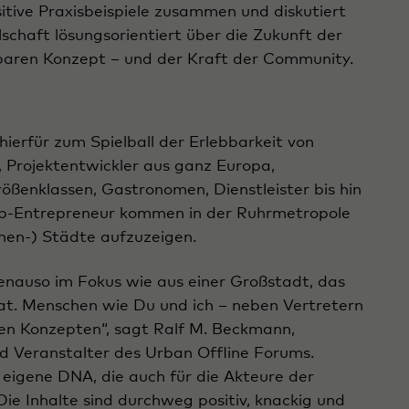
tive Praxisbeispiele zusammen und diskutiert
lschaft lösungsorientiert über die Zukunft der
baren Konzept – und der Kraft der Community.
ierfür zum Spielball der Erlebbarkeit von
, Projektentwickler aus ganz Europa,
ößenklassen, Gastronomen, Dienstleister bis hin
Up-Entrepreneur kommen in der Ruhrmetropole
nen-) Städte aufzuzeigen.
 genauso im Fokus wie aus einer Großstadt, das
at. Menschen wie Du und ich – neben Vertretern
en Konzepten“, sagt Ralf M. Beckmann,
d Veranstalter des Urban Offline Forums.
 eigene DNA, die auch für die Akteure der
ie Inhalte sind durchweg positiv, knackig und