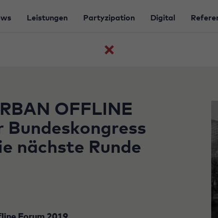
ews
Leistungen
Partyzipation
Digital
Refere
Zurück
zur
Beitragsübersicht
„URBAN OFFLINE
r Bundeskongress
die nächste Runde
ffline Forum 2019