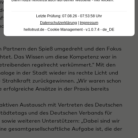
Dann nutze
hellotrust auch auf deiner Webseite - hier klicken
.
ewegt uns schon sehr lange. Das „Urban Offline
en Problem eine Plattforum gibt“, sagt Ralf M.
Letzte Prüfung: 07.08.26 - 07:53:58 Uhr
ftsperspektive der Innenstädte gesprochen
Datenschutzerklärung
|
Impressum
nd Handlungsfelder diskutiert. Doch das durfte
hellotrust.de - Cookie Management - v.1.0.7.4 - de_DE
en Partnern den Spieß umgedreht und den Fokus
chtet. Das Wissen um diese Kompetenz war in
betreibenden regelrecht verkümmert.“ Mit den
aloge in der Stadt wieder ins rechte Licht und
 Strahlkraft zurückgewinnen. „Wir waren schon
 erfolgreiche Ansätze in der Praxis bereits
aktiven Austausch mit Vertreten des Deutschen
tädtetags und des Deutschen Verbands für
wie weiteren Unterstützern: „Dabei sind wir
eine gesamtgesellschaftliche Aufgabe ist, die der