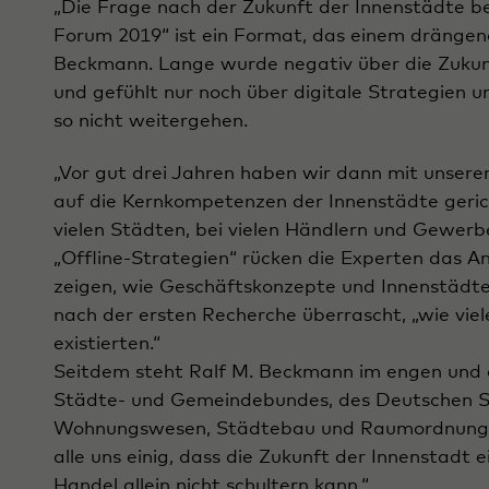
„Die Frage nach der Zukunft der Innenstädte b
Forum 2019“ ist ein Format, das einem drängend
Beckmann. Lange wurde negativ über die Zukun
und gefühlt nur noch über digitale Strategien u
so nicht weitergehen.
„Vor gut drei Jahren haben wir dann mit unser
auf die Kernkompetenzen der Innenstädte geri
vielen Städten, bei vielen Händlern und Gewer
„Offline-Strategien“ rücken die Experten das An
zeigen, wie Geschäftskonzepte und Innenstädte
nach der ersten Recherche überrascht, „wie viele
existierten.“
Seitdem steht Ralf M. Beckmann im engen und 
Städte- und Gemeindebundes, des Deutschen S
Wohnungswesen, Städtebau und Raumordnung so
alle uns einig, dass die Zukunft der Innenstadt 
Handel allein nicht schultern kann.“