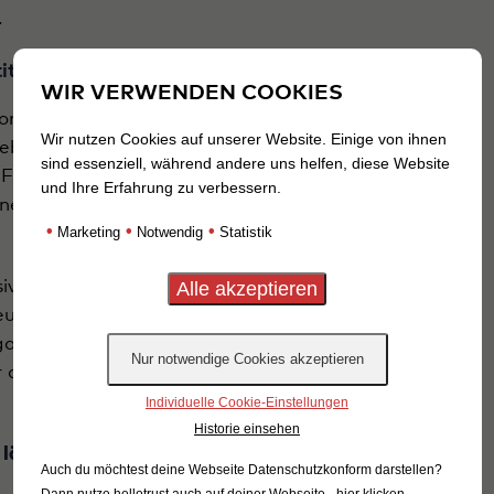
.
ität.
WIR VERWENDEN COOKIES
n Projekten aus dem In- und Ausland, die alle
Wir nutzen Cookies auf unserer Website. Einige von ihnen
ebnis, Genuss und Identität stehen. Mit dem
sind essenziell, während andere uns helfen, diese Website
orum einen Moderator gewinnen, der die
und Ihre Erfahrung zu verbessern.
er eigenwilligen und frischen Attitüde zu
•
•
•
Marketing
Notwendig
Statistik
siv gewählt: „Mit dem Konzerthaus, dem
m bespielen wir außergewöhnliche Orte.
rtigen Erlebnis. Das kostet uns in der
ir die Verknüpfung von Inhalten des Forums mit
Individuelle Cookie-Einstellungen
Historie einsehen
 länger
Auch du möchtest deine Webseite Datenschutzkonform darstellen?