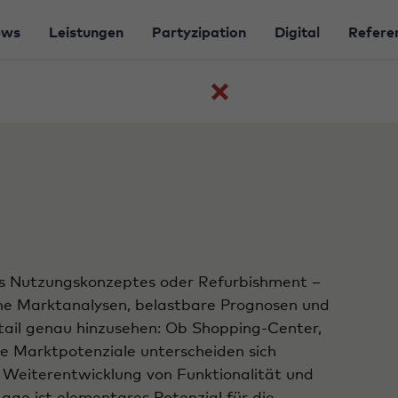
ews
Leistungen
Partyzipation
Digital
Refere
Zurück
zur
Themenübersichtsseite
es Nutzungskonzeptes oder Refurbishment –
che Marktanalysen, belastbare Prognosen und
tail genau hinzusehen: Ob Shopping-Center,
 Marktpotenziale unterscheiden sich
e Weiterentwicklung von Funktionalität und