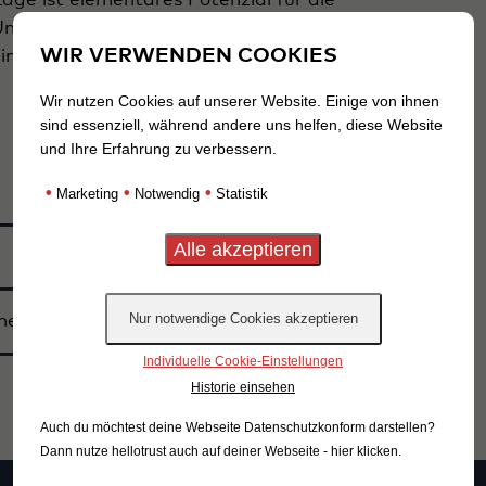
age ist elementares Potenzial für die
Umsatzpotenzialermittlung hinaus lohnt sich
WIR VERWENDEN COOKIES
n der Revitalisierung.
Wir nutzen Cookies auf unserer Website. Einige von ihnen
sind essenziell, während andere uns helfen, diese Website
und Ihre Erfahrung zu verbessern.
•
•
•
Marketing
Notwendig
Statistik
Buchung anfragen
Thema buchen?
Buchung anfragen
Individuelle Cookie-Einstellungen
Historie einsehen
Auch du möchtest deine Webseite Datenschutzkonform darstellen?
Dann nutze
hellotrust auch auf deiner Webseite - hier klicken
.