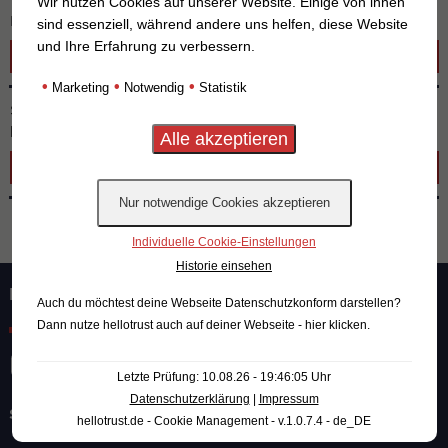
Wir nutzen Cookies auf unserer Website. Einige von ihnen
Fachvortrag
sind essenziell, während andere uns helfen, diese Website
und Ihre Erfahrung zu verbessern.
Buchung anfragen
•
•
•
Marketing
Notwendig
Statistik
Sie möchten einen Vortrag mit einem eigenen Thema
buchen?
Buchung anfragen
Individuelle Cookie-Einstellungen
Historie einsehen
KONTAKT
Auch du möchtest deine Webseite Datenschutzkonform darstellen?
Dann nutze
hellotrust auch auf deiner Webseite - hier klicken
.
Letzte Prüfung: 10.08.26 - 19:46:05 Uhr
Datenschutzerklärung
|
Impressum
Stadt + Handel Beckmann und Föhrer Stadtplaner GmbH
hellotrust.de - Cookie Management - v.1.0.7.4 - de_DE