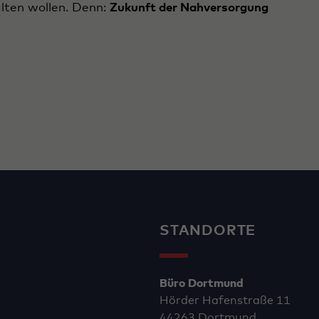
lten wollen. Denn:
Zukunft der Nahversorgung
STANDORTE
Büro Dortmund
Hörder Hafenstraße 11
44263 Dortmund