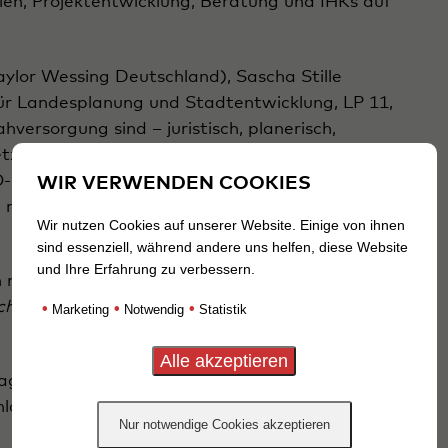
en, Projektentwicklung, Beratung und IHKs auf
aylor Wessing Deutschland), Sascha Stille
r Landesplanung und Stadtentwicklung, LP 11,
hversorgung sind – juristisch, planerisch,
etzliche und politische Rahmen muss
velle ist ein erster Schritt. Gleichzeitig
WIR VERWENDEN COOKIES
 mutig und am Puls der Zeit sind.
Wir nutzen Cookies auf unserer Website. Einige von ihnen
sind essenziell, während andere uns helfen, diese Website
und Ihre Erfahrung zu verbessern.
n nur wer miteinander spricht, kann gemeinsam
ch mal schnacken!
•
•
•
Marketing
Notwendig
Statistik
er bot einen Blick hinter die Kulissen einer der
nds – ein logistisches Erlebnis mit bleibendem