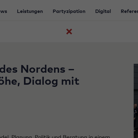
ews
Leistungen
Partyzipation
Digital
Refere
Zurück
zur
Beitragsübersicht
des Nordens –
he, Dialog mit
el, Planung, Politik und Beratung in einem