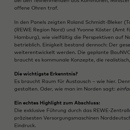
bei den Teilnehmenden aus Kommunen, Ministeri
offene Ohren traf.
In den Panels zeigten Roland Schmidt-Bleker (T
(REWE Region Nord) und Yvonne Köster (Amt fü
Hamburg), wie vielfältig die Perspektiven auf Na
betrieblich. Einigkeit bestand dennoch: Der ges
weiterentwickelt werden. Die geplante BauNVO-No
braucht es kommunale Konzepte, die realistisch,
Die wichtigste Erkenntnis?
Es braucht Raum für Austausch – wie hier. Den
gestalten. Oder, wie man im Norden sagt:
einfa
Ein echtes Highlight zum Abschluss:
Die exklusive Führung durch das REWE-Zentrallag
präzisesten Versorgungsmaschinen Norddeutschla
Eindruck.