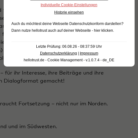
Individuelle Cookie-Einstellungen
 für die großzügige Gastfreundschaft und die
Historie einsehen
seren Partnern PENNY Region Nord und Taylor
Auch du möchtest deine Webseite Datenschutzkonform darstellen?
anisatorische Unterstützung, Stefan Postert für
Dann nutze
hellotrust auch auf deiner Webseite - hier klicken
.
 feinem Gespür sowie allen Referent:innen –
r (Ministerium für Wirtschaft, Infrastruktur,
Letzte Prüfung: 06.08.26 - 08:37:59 Uhr
) und Michael Reink (Handelsverband
Datenschutzerklärung
|
Impressum
llen Impulse.
hellotrust.de - Cookie Management - v.1.0.7.4 - de_DE
 für ihr Interesse, ihre Beiträge und ihre
en Dialogformat gemacht!
braucht Fortsetzung – nicht nur im Norden.
and und im Südwesten.