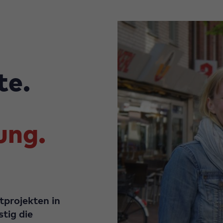
te.
ung.
projekten in
stig die