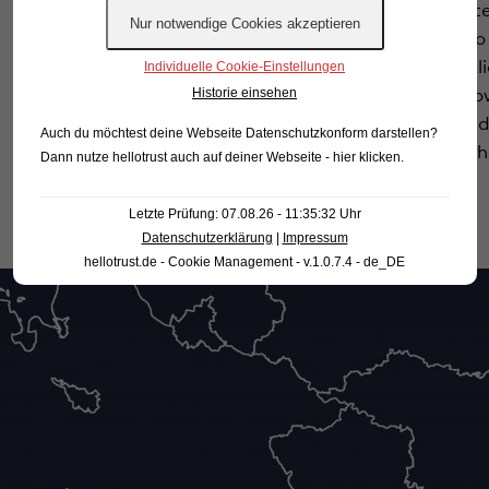
begleiten und die privat
miteinzubeziehen, um so
Individuelle Cookie-Einstellungen
Investitionen der öffent
Historie einsehen
fortgeführt werden – sowo
allem, sich in die vorha
Auch du möchtest deine Webseite Datenschutzkonform darstellen?
Parallelstrukturen zu sch
Dann nutze
hellotrust auch auf deiner Webseite - hier klicken
.
Letzte Prüfung: 07.08.26 - 11:35:32 Uhr
Datenschutzerklärung
|
Impressum
hellotrust.de - Cookie Management - v.1.0.7.4 - de_DE