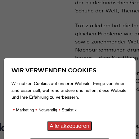
der niederländischen Gre
Schuhe der Welt, Theme
Trotz alledem hat die I
gleichen Probleme wie an
sowie zunehmender Wett
Nachbarkommunen dränge
heraus – dem Stadtkern d
WIR VERWENDEN COOKIES
Im Rahmen des Integrie
Implementierung eines C
Wir nutzen Cookies auf unserer Website. Einige von ihnen
die Handschrift von Stad
sind essenziell, während andere uns helfen, diese Website
und Ihre Erfahrung zu verbessern.
•
•
•
Marketing
Notwendig
Statistik
Akteure
In dem Kommunikationsp
darum, die Umsetzung d