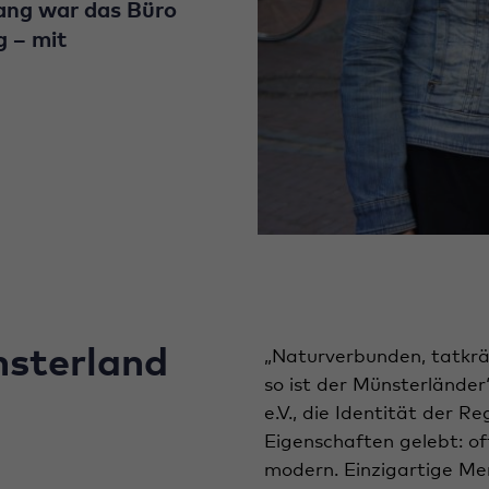
lang war das Büro
g – mit
nsterland
„Naturverbunden, tatkräf
so ist der Münsterländer
e.V., die Identität der 
Eigenschaften gelebt: off
modern. Einzigartige Me